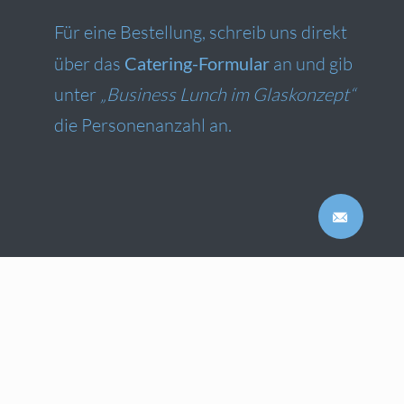
Für eine Bestellung, schreib uns direkt
über das
Catering-Formular
an und gib
unter
„Business Lunch im Glaskonzept“
die Personenanzahl an.