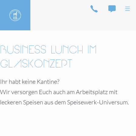
Skip
Telefon
Email
Mainm
to
content
Speisewerk
BUSINESS LUNCH IM
GLASKONZEPT
Ihr habt keine Kantine?
Wir versorgen Euch auch am Arbeitsplatz mit
leckeren Speisen aus dem Speisewerk-Universum.